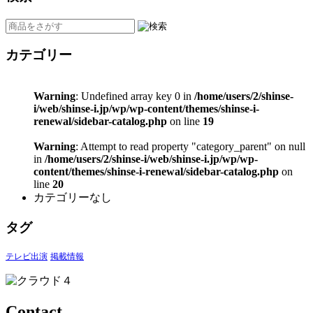
カテゴリー
Warning
: Undefined array key 0 in
/home/users/2/shinse-
i/web/shinse-i.jp/wp/wp-content/themes/shinse-i-
renewal/sidebar-catalog.php
on line
19
Warning
: Attempt to read property "category_parent" on null
in
/home/users/2/shinse-i/web/shinse-i.jp/wp/wp-
content/themes/shinse-i-renewal/sidebar-catalog.php
on
line
20
カテゴリーなし
タグ
テレビ出演
掲載情報
Contact