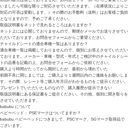
いましたら可能な限りご対応させていただきます。（在庫状況によりご
対応の可否は変動します。）その際のお手数料（送料）はお客様ご負担
となりますので、予めご了承ください。
取扱説明書をネットで見れるところはありますか？
ネット上には公開しておりませんので、郵便かメールでお送りさせてい
ただいております。お問合せフォームからご要望ください。
チャイルドシートの適合車種一覧はありますか？
適合車種一覧は掲載しておりませんので、個別にお答えさせていただい
ております。メーカー・車種・型式・年式とご検討中のチャイルドシー
トの品番を記載の上、お問合せフォームからご依頼ください。
購入より時間がたってから開封したが、最初から壊れていた
初期不良に関しましては、ご購入より１週間以内のご連絡をお願いしま
す。その際、レシート等ご購入年月日がわかるものをご提示ください。
プレゼントでいただいたものなので、購入履歴が提示できない
取扱説明書にある保証書をご提示ください。その他、個別に聞き取りを
させていただきます。
babubu.について
ベビーベッド： PSEマークはついてますか？
babubu.ベビーベッドにつきまして、PSCマーク、SGマーク取得品で
ございます。