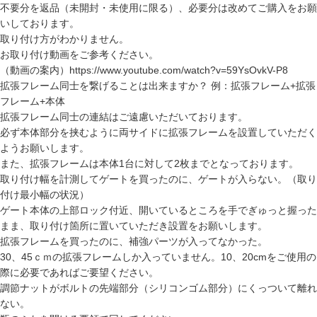
不要分を返品（未開封・未使用に限る）、必要分は改めてご購入をお願
いしております。
取り付け方がわかりません。
お取り付け動画をご参考ください。
（動画の案内）
https://www.youtube.com/watch?v=59YsOvkV-P8
拡張フレーム同士を繋げることは出来ますか？ 例：拡張フレーム+拡張
フレーム+本体
拡張フレーム同士の連結はご遠慮いただいております。
必ず本体部分を挟むように両サイドに拡張フレームを設置していただく
ようお願いします。
また、拡張フレームは本体1台に対して2枚までとなっております。
取り付け幅を計測してゲートを買ったのに、ゲートが入らない。（取り
付け最小幅の状況）
ゲート本体の上部ロック付近、開いているところを手でぎゅっと握った
まま、取り付け箇所に置いていただき設置をお願いします。
拡張フレームを買ったのに、補強パーツが入ってなかった。
30、45ｃｍの拡張フレームしか入っていません。10、20cmをご使用の
際に必要であればご要望ください。
調節ナットがボルトの先端部分（シリコンゴム部分）にくっついて離れ
ない。