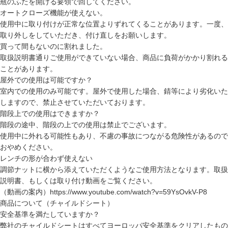
瓶のふたを開ける要領で回してください。
オートクローズ機能が使えない。
使用中に取り付けが正常な位置よりずれてくることがあります。一度、
取り外しをしていただき、付け直しをお願いします。
買って間もないのに割れました。
取扱説明書通りご使用ができていない場合、商品に負荷がかかり割れる
ことがあります。
屋外での使用は可能ですか？
室内での使用のみ可能です。屋外で使用した場合、錆等により劣化いた
しますので、禁止させていただいております。
階段上での使用はできますか？
階段の途中、階段の上での使用は禁止でございます。
使用中に外れる可能性もあり、不慮の事故につながる危険性があるので
おやめください。
レンチの形が合わず使えない
調節ナットに横から添えていただくようなご使用方法となります。取扱
説明書、もしくは取り付け動画をご覧ください。
（動画の案内）
https://www.youtube.com/watch?v=59YsOvkV-P8
商品について（チャイルドシート）
安全基準を満たしていますか？
弊社のチャイルドシートはすべてヨーロッパ安全基準をクリアしたもの