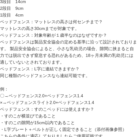
3段目 14cm
2段目 9cm
1段目 4cm
ベッドフェンス：マットレスの高さは何センチまで？
マットレスの高さ30cmまでが対象です。
ベッドフェンス：対象年齢が１歳半なのはなぜですか？
ベッドフェンスは製品安全協会の定める基準に沿って設計されておりま
す。 製品安全協会によると、小さな乳幼児の場合、隙間に挟まると自
力では脱出できず窒息する恐れがあるため、18ヶ月未満の乳幼児には
適していないとされております。
ベッドフェンス：L字に連結できますか？
同じ種類のベッドフェンスなら連結可能です。
例：
〇→ベッドフェンス2.0+ベッドフェンス1.4
×→ベッドフェンスライト2.0+ベッドフェンス1.4
ベッドフェンス：すのこベッドには使えますか？
・すのこが横並びであること
・すのこの隙間が15cm以内であること
・L字プレート＋ベルトが正しく固定できること（添付画像参照）
こちらの条件に適応しておりましたらご使用可能です。