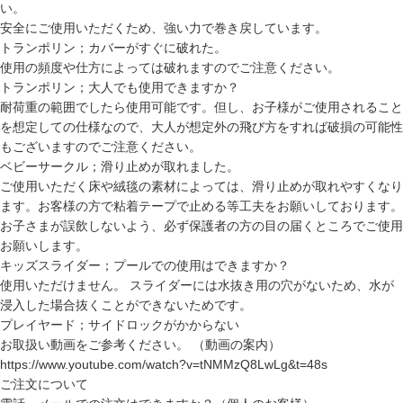
い。
安全にご使用いただくため、強い力で巻き戻しています。
トランポリン；カバーがすぐに破れた。
使用の頻度や仕方によっては破れますのでご注意ください。
トランポリン；大人でも使用できますか？
耐荷重の範囲でしたら使用可能です。但し、お子様がご使用されること
を想定しての仕様なので、大人が想定外の飛び方をすれば破損の可能性
もございますのでご注意ください。
ベビーサークル；滑り止めが取れました。
ご使用いただく床や絨毯の素材によっては、滑り止めが取れやすくなり
ます。お客様の方で粘着テープで止める等工夫をお願いしております。
お子さまが誤飲しないよう、必ず保護者の方の目の届くところでご使用
お願いします。
キッズスライダー；プールでの使用はできますか？
使用いただけません。 スライダーには水抜き用の穴がないため、水が
浸入した場合抜くことができないためです。
プレイヤード；サイドロックがかからない
お取扱い動画をご参考ください。 （動画の案内）
https://www.youtube.com/watch?v=tNMMzQ8LwLg&t=48s
ご注文について