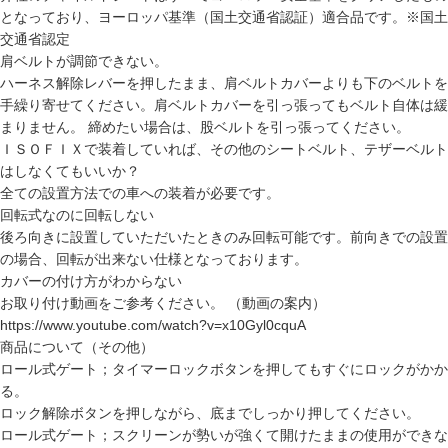
となっており、ヨーロッパ基準（国土交通省認証）適合品です。※国土
交通省認定
肩ベルトが調節できない。
ハーネス解除レバーを押したまま、肩ベルトカバーよりも下のベルトを
手繰り寄せてください。肩ベルトカバーを引っ張ってもベルト自体は緩
まりません。 締めたい場合は、股ベルトを引っ張ってください。
ＩＳＯＦＩＸで装着していれば、その他のシートベルト、テザーベルト
はしなくてもいいか？
全ての設置方法での車への装着が必要です。
回転式なのに回転しない
後ろ向きに設置していただいたときのみ回転可能です。前向きでの設置
の場合、回転が出来ない仕様となっております。
カバーの付け方がわからない
お取り付け動画をご参考ください。 （動画の案内）
https://www.youtube.com/watch?v=x10Gyl0cquA
商品について（その他）
ロール式ゲート；タイマーロックボタンを押してもすぐにロックがかか
る。
ロック解除ボタンを押しながら、底までしっかり押してください。
ロール式ゲート；スクリーンが勢いが強くて開けたままの使用ができな